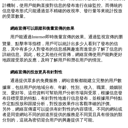
計機制，使用戶能夠直接對信息的發布進行在線監控。而傳統的
信息發布形式只能通過並不精確的收視率、發行量等來統計投放
的受眾數量。
網絡宣傳可以跟蹤和衡量宣傳的效果
用戶能通過Internet即時衡量宣傳的效果。通過監視宣傳的瀏
覽量、點擊率等指標，用戶可以統計出多少人看到了發布的信
息，其中有多少人對發布的信息感興趣進而進壹步了解了信息的
詳細信息。因此，較之其他任何宣傳，網絡宣傳使用戶能夠更好
地跟蹤受眾的反應，及時了解用戶和潛在用戶的情況。
網絡宣傳的投放更具有針對性
通過提供眾多的免費服務，網站壹般都能建立完整的用戶數
據庫，包括用戶的地域分布、年齡、性別、收入、職業、婚姻狀
況、愛好等。這些資料可幫助用戶分析市場與受眾，根據信息發
布目標受眾的特點，有針對性地進行信息發布，並根據用戶特點
作定點投放和跟蹤分析，對投放效果作出客觀準確的評價。
另外，網絡宣傳還可以提供有針對性的內容環境。不同的網站或
者是同壹網站不同的頻道所提供的服務是不同質且具有很強的類
分別的，這就為密切迎合用戶的興趣提供了可能。