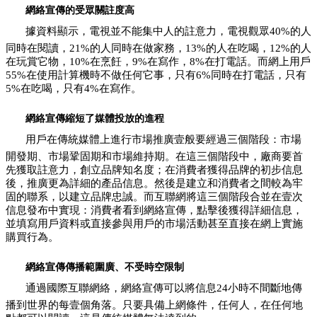
網絡宣傳的受眾關註度高
據資料顯示，電視並不能集中人的註意力，電視觀眾40%的人
同時在閱讀，21%的人同時在做家務，13%的人在吃喝，12%的人
在玩賞它物，10%在烹飪，9%在寫作，8%在打電話。而網上用戶
55%在使用計算機時不做任何它事，只有6%同時在打電話，只有
5%在吃喝，只有4%在寫作。
網絡宣傳縮短了媒體投放的進程
用戶在傳統媒體上進行市場推廣壹般要經過三個階段：市場
開發期、市場鞏固期和市場維持期。在這三個階段中，廠商要首
先獲取註意力，創立品牌知名度；在消費者獲得品牌的初步信息
後，推廣更為詳細的產品信息。然後是建立和消費者之間較為牢
固的聯系，以建立品牌忠誠。而互聯網將這三個階段合並在壹次
信息發布中實現：消費者看到網絡宣傳，點擊後獲得詳細信息，
並填寫用戶資料或直接參與用戶的市場活動甚至直接在網上實施
購買行為。
網絡宣傳傳播範圍廣、不受時空限制
通過國際互聯網絡，網絡宣傳可以將信息24小時不間斷地傳
播到世界的每壹個角落。只要具備上網條件，任何人，在任何地