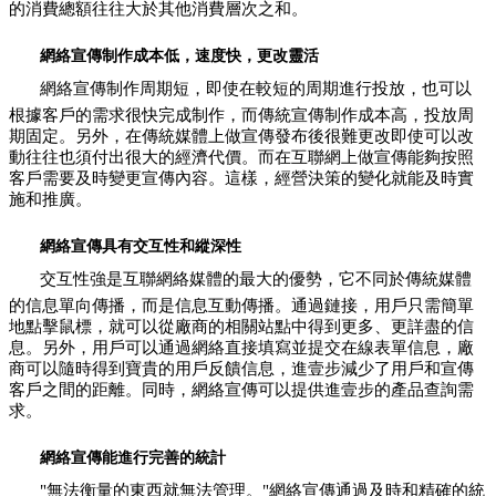
的消費總額往往大於其他消費層次之和。
網絡宣傳制作成本低，速度快，更改靈活
網絡宣傳制作周期短，即使在較短的周期進行投放，也可以
根據客戶的需求很快完成制作，而傳統宣傳制作成本高，投放周
期固定。另外，在傳統媒體上做宣傳發布後很難更改即使可以改
動往往也須付出很大的經濟代價。而在互聯網上做宣傳能夠按照
客戶需要及時變更宣傳內容。這樣，經營決策的變化就能及時實
施和推廣。
網絡宣傳具有交互性和縱深性
交互性強是互聯網絡媒體的最大的優勢，它不同於傳統媒體
的信息單向傳播，而是信息互動傳播。通過鏈接，用戶只需簡單
地點擊鼠標，就可以從廠商的相關站點中得到更多、更詳盡的信
息。另外，用戶可以通過網絡直接填寫並提交在線表單信息，廠
商可以隨時得到寶貴的用戶反饋信息，進壹步減少了用戶和宣傳
客戶之間的距離。同時，網絡宣傳可以提供進壹步的產品查詢需
求。
網絡宣傳能進行完善的統計
"無法衡量的東西就無法管理。"網絡宣傳通過及時和精確的統