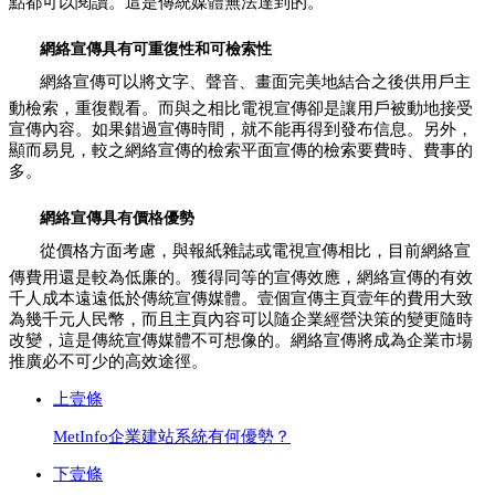
點都可以閱讀。這是傳統媒體無法達到的。
網絡宣傳具有可重復性和可檢索性
網絡宣傳可以將文字、聲音、畫面完美地結合之後供用戶主
動檢索，重復觀看。而與之相比電視宣傳卻是讓用戶被動地接受
宣傳內容。如果錯過宣傳時間，就不能再得到發布信息。另外，
顯而易見，較之網絡宣傳的檢索平面宣傳的檢索要費時、費事的
多。
網絡宣傳具有價格優勢
從價格方面考慮，與報紙雜誌或電視宣傳相比，目前網絡宣
傳費用還是較為低廉的。獲得同等的宣傳效應，網絡宣傳的有效
千人成本遠遠低於傳統宣傳媒體。壹個宣傳主頁壹年的費用大致
為幾千元人民幣，而且主頁內容可以隨企業經營決策的變更隨時
改變，這是傳統宣傳媒體不可想像的。網絡宣傳將成為企業市場
推廣必不可少的高效途徑。
上壹條
MetInfo企業建站系統有何優勢？
下壹條