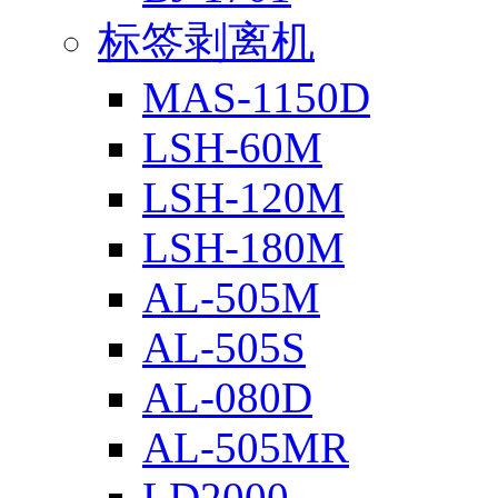
标签剥离机
MAS-1150D
LSH-60M
LSH-120M
LSH-180M
AL-505M
AL-505S
AL-080D
AL-505MR
LD2000