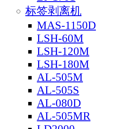
标签剥离机
MAS-1150D
LSH-60M
LSH-120M
LSH-180M
AL-505M
AL-505S
AL-080D
AL-505MR
LD2000