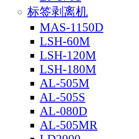
标签剥离机
MAS-1150D
LSH-60M
LSH-120M
LSH-180M
AL-505M
AL-505S
AL-080D
AL-505MR
LD2000